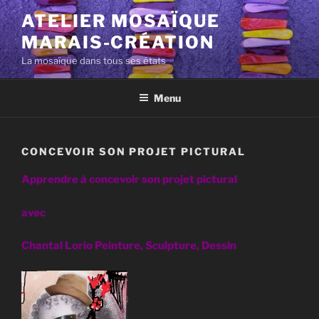
Aller
ATELIER MOSAÏQUE
au
MARAIS-CRÉATION
contenu
principal
La mosaïque dans tous ses états
Menu
CONCEVOIR SON PROJET PICTURAL
Apprendre à concevoir son projet pictural
avec
Chantal Lorio Peinture, Sculpture, Dessin