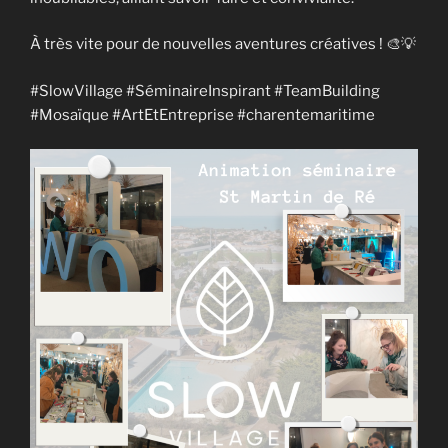
À très vite pour de nouvelles aventures créatives ! 🎨💡
#SlowVillage #SéminaireInspirant #TeamBuilding
#Mosaïque #ArtEtEntreprise #charentemaritime