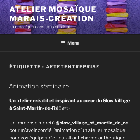
Aller
ATELIER MOSAÏQUE
au
MARAIS-CRÉATION
contenu
principal
La mosaïque dans tous ses états
Menu
ÉTIQUETTE :
ARTETENTREPRISE
Animation séminaire
Un atelier créatif et inspirant au cœur du Slow Village
à Saint-Martin-de-Ré !
🌿✨
Un immense merci à
@slow_village_st_martin_de_re
pour m’avoir confié l’animation d’un atelier mosaïque
pour vos équipes. Ce lieu, alliant charme authentique