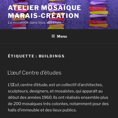
Aller
ATELIER MOSAÏQUE
au
MARAIS-CRÉATION
contenu
principal
La mosaïque dans tous ses états
Menu
ÉTIQUETTE :
BUILDINGS
L’œuf Centre d’études
L’Œuf, centre d’étude, est un collectif d’architectes,
sculpteurs, designers, et mosaïstes, qui apparaît au
début des années 1960. Ils ont réalisés ensemble plus
de 200 mosaïques très colorées, notamment pour des
halls d’immeuble et des lieux publics.