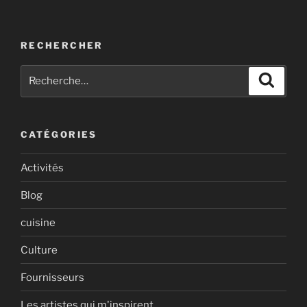
RECHERCHER
Recherche
Recher
pour
:
CATÉGORIES
Activités
Blog
cuisine
Culture
Fournisseurs
Les artistes qui m'inspirent