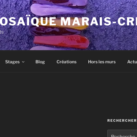
MOSAÏQUE MARAIS-CR
ts
Stages
Blog
Créations
Hors les murs
Actu
RECHERCHER
Recherche