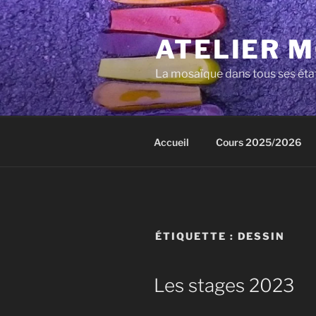
Aller
au
ATELIER 
contenu
principal
La mosaïque dans tous ses éta
Accueil
Cours 2025/2026
ÉTIQUETTE :
DESSIN
Les stages 2023