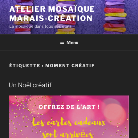
Aller
ATELIER MOSAÏQUE
au
MARAIS-CRÉATION
contenu
principal
La mosaïque dans tous ses états
Menu
ÉTIQUETTE :
MOMENT CRÉATIF
Un Noël créatif