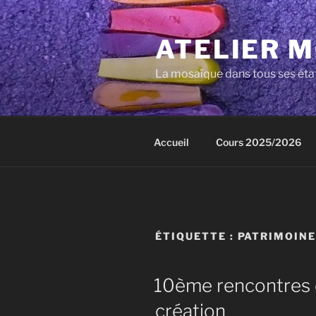
Aller
au
ATELIER 
contenu
principal
La mosaïque dans tous ses éta
Accueil
Cours 2025/2026
ÉTIQUETTE :
PATRIMOIN
10ème rencontres d
création