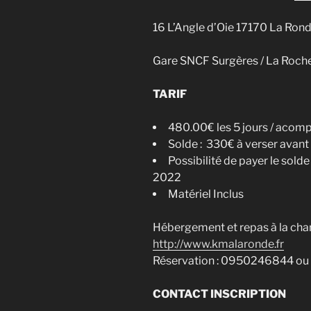
16 L’Angle d’Oie 17170 La Ron
Gare SNCF Surgères / La Roche
TARIF
480.00€ les 5 jours / acompt
Solde : 330€ à verser avant
Possibilité de payer le solde
2022
Matériel Inclus
Hébergement et repas à la charg
http://www.kmalaronde.fr
Réservation : 0950246844 o
CONTACT INSCRIPTION