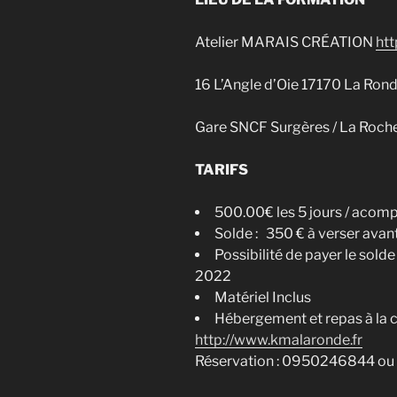
Atelier MARAIS CRÉATION
ht
16 L’Angle d’Oie 17170 La Ron
Gare SNCF Surgères / La Roche
TARIFS
500.00€ les 5 jours / acompt
Solde : 350 € à verser avan
Possibilité de payer le solde 
2022
Matériel Inclus
Hébergement et repas à la ch
http://www.kmalaronde.fr
Réservation : 0950246844 o