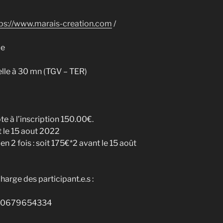
tps://www.marais-creation.com
/
de
lle à 30 mn (TGV – TER)
e à l’inscription 150.00€.
t le 15 aout 2022
en 2 fois : soit 175€*2 avant le 15 août
arge des participant.e.s :
u 0679654334