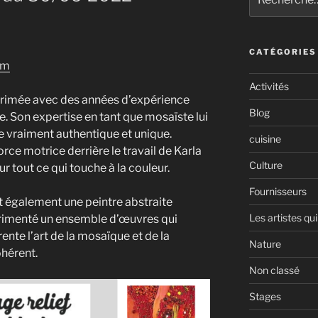
pour
:
CATÉGORIES
om
Activités
 primée avec des années d’expérience
Blog
. Son expertise en tant que mosaïste lui
e vraiment authentique et unique.
cuisine
force motrice derrière le travail de Karla
Culture
r tout ce qui touche à la couleur.
Fournisseurs
st également une peintre abstraite
Les artistes qui
rimenté un ensemble d’œuvres qui
nte l’art de la mosaïque et de la
Nature
ohérent.
Non classé
Stages