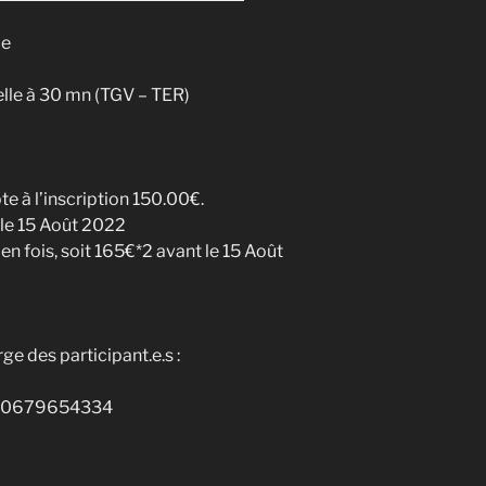
de
lle à 30 mn (TGV – TER)
e à l’inscription 150.00€.
 le 15 Août 2022
 en fois, soit 165€*2 avant le 15 Août
e des participant.e.s :
u 0679654334