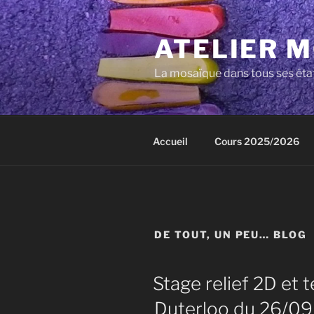
Aller
au
ATELIER 
contenu
principal
La mosaïque dans tous ses éta
Accueil
Cours 2025/2026
DE TOUT, UN PEU… BLOG
Stage relief 2D et 
Duterloo du 26/09