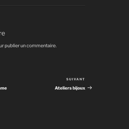
re
r publier un commentaire.
SUIVANT
Article
suivant
isme
Ateliers bijoux