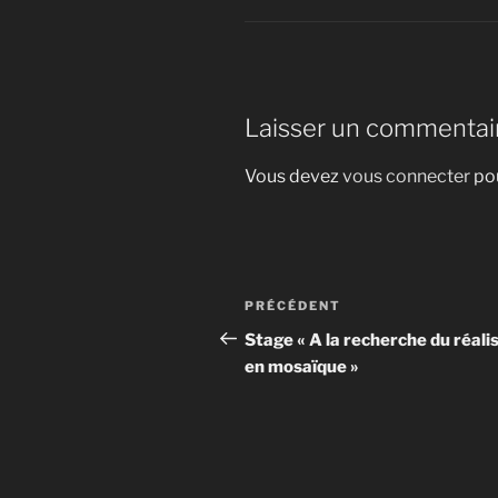
Laisser un commentai
Vous devez
vous connecter
pou
Navigation
Article
PRÉCÉDENT
de
précédent
Stage « A la recherche du réal
en mosaïque »
l’article