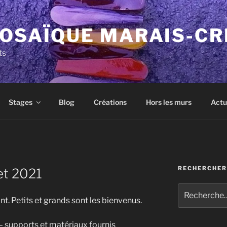
MOSAÏQUE MARAIS-CR
ts
Stages
Blog
Créations
Hors les murs
Actu
RECHERCHER
let 2021
Recherche
pour
t. Petits et grands sont les bienvenus.
:
 – supports et matériaux fournis