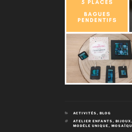
CATÉGORIES
ACTIVITÉS
,
BLOG
ÉTIQUETTES
ATELIER ENFANTS
,
BIJOUX
MODÈLE UNIQUE
,
MOSAÏQ