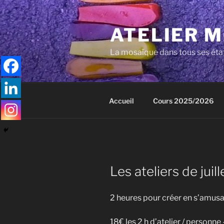
Aller
au
ATELIER 
contenu
principal
La mosaïque dans tous ses éta
Accueil
Cours 2025/2026
Les ateliers de juil
2 heures pour créer en s’amusan
18€ les 2 h d’atelier / personne