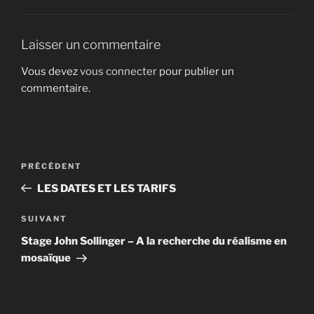
Laisser un commentaire
Vous devez
vous connecter
pour publier un
commentaire.
Navigation
Article
PRÉCÉDENT
de
précédent
LES DATES ET LES TARIFS
l’article
Article
SUIVANT
suivant
Stage John Sollinger – A la recherche du réalisme en
mosaïque