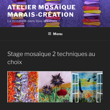
Aller
ATELIER MOSAÏQUE
au
MARAIS-CRÉATION
contenu
principal
La mosaïque dans tous ses états
Menu
Stage mosaïque 2 techniques au
choix