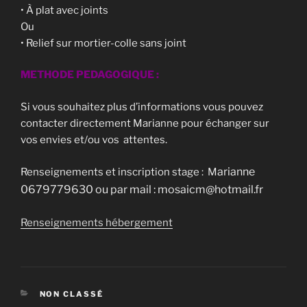
• À plat avec joints
Ou
• Relief sur mortier-colle sans joint
METHODE PEDAGOGIQUE :
Si vous souhaitez plus d’informations vous pouvez
contacter directement Marianne pour échanger sur
vos envies et/ou vos attentes.
arianne
Renseignements et inscription stage : M
0679779630 ou par mail : mosaicm@hotmail.fr
Renseignements hébergement
CATÉGORIES
NON CLASSÉ