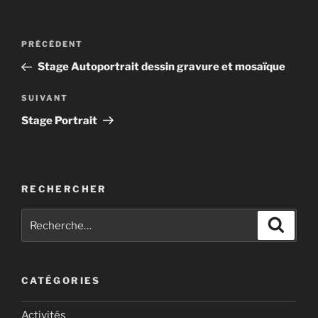
Navigation
Article
PRÉCÉDENT
de
précédent
Stage Autoportrait dessin gravure et mosaïque
l’article
Article
SUIVANT
suivant
Stage Portrait
RECHERCHER
Recherche
Recher
pour
:
CATÉGORIES
Activités