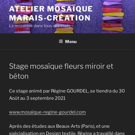
Aller
ATELIER MOSAÏQUE
au
MARAIS-CRÉATION
contenu
principal
La mosaïque dans tous ses états
Menu
Stage mosaïque fleurs miroir et
béton
Ce stage animé par Régine GOURDEL, se tiendra du 30
Août au 3 septembre 2021
www.mosaique-regine-gourdel.com
Après des études aux Beaux-Arts (Paris), et une
spécialisation en Design textile, Régine a travaillé dans