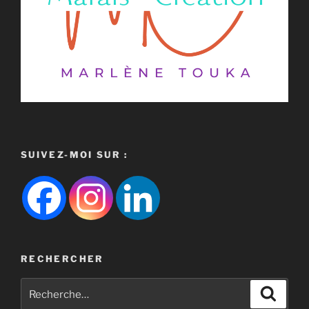
SUIVEZ-MOI SUR :
RECHERCHER
Recherche
Recher
pour