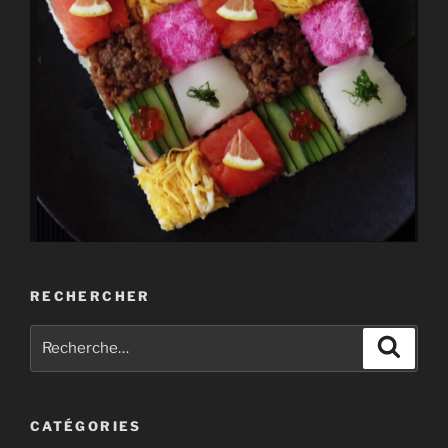
RECHERCHER
Recherche
Recher
pour
:
CATÉGORIES