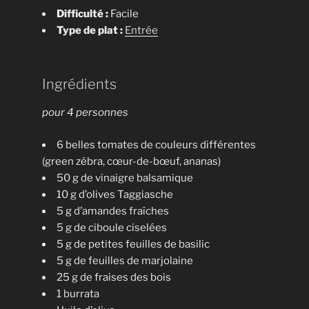
Difficulté :
Facile
Type de plat :
Entrée
Ingrédients
pour 4 personnes
6 belles tomates de couleurs différentes
(green zébra, cœur-de-bœuf, ananas)
50 g de vinaigre balsamique
10 g d’olives Taggiasche
5 g d’amandes fraîches
5 g de ciboule ciselées
5 g de petites feuilles de basilic
5 g de feuilles de marjolaine
25 g de fraises des bois
1 burrata