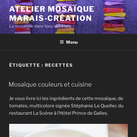
Aller
ATELIER MOSAÏQUE
au
MARAIS-CRÉATION
contenu
principal
La mosaïque dans tous ses états
Menu
ÉTIQUETTE :
RECETTES
Mosaïque couleurs et cuisine
Je vous livre ici les ingrédients de cette mosaïque, de
tomates, multicolore signée Stéphanie Le Quellec du
restaurant La Scène à l’Hôtel Prince de Galles.